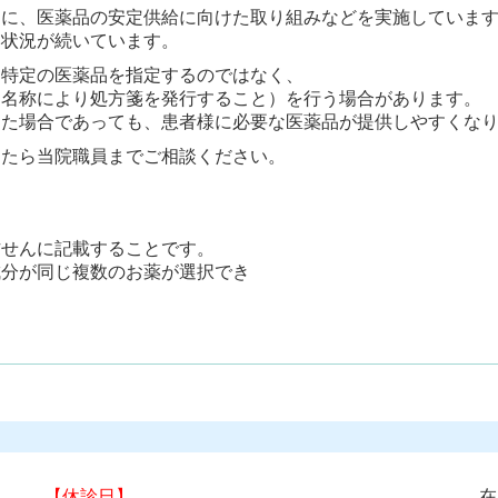
もに、医薬品の
安定供給に向けた取り組みなどを実施していま
い状況が
続いています。
、特定の医薬品
を指定するのではなく、
な名称により処方箋を発行すること）を行う場合が
あります。
した
場合であっても、患者様に必要な医薬品が提供しやすくな
したら当院職員まで
ご相談ください。
方せんに記載することです。
成分が同じ複数のお薬が選択でき
【休診日】
在