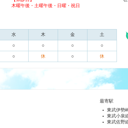
木曜午後・土曜午後・日曜・祝日
水
木
金
土
○
○
○
○
○
休
○
休
最寄駅
東武伊勢
東武小泉
東武佐野